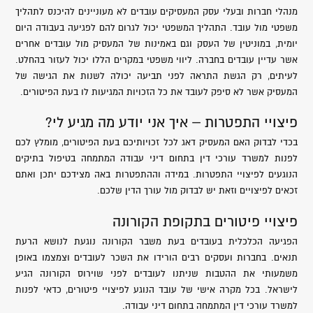
מנהלי חברות ובעלי עסק המעסיקים עובדים לא מעוניינים להיכנס לתהליך
משפטי מול עובד. התהליך המשפטי יכול לגרום להם לפגיעה בעבודה היום
יומית, במוניטין של העסק וגם באמינות של המעסיק מול עובדים אחרים
אשר עדיין עובדים בחברה. ליווי משפטי במקרים הללו יכול לעזור בהחלט.
לעיתים, רק הגשת התראה לפני תביעה יכולה לשנות את הגישה של
המעסיק אשר לא סיפק לעובד את כל הזכויות המגיעות לו בעת הפיטורים.
פיצויי התפטרות – איך אני יודע מה מגיע לי?
בכדי לבדוק האם המעסיק דאג לכל זכויותיכם בעת הפיטורים, מומלץ לכם
לפנות למשרד עורכי דין בתחום דיני עבודה המתמחה בטיפול בתיקים
הנוגעים לפיצויי התפטרות. במידה וההתפטרות באה מצידכם יתכן ואתם
זכאים לפיצויים וזאת יש לבדוק מול עורך הדין שלכם.
פיצויי פיטורים בתקופת הקורונה
הפגיעה הכלכלית בעובדים בעת משבר הקורונה נוגעת לנושא הרעת
תנאים. בחברות ועסקים רבים הורידו את השכר לעובדים וצמצמו באופן
משמעותי את ההטבות שניתנו לעובדים לפני שוירוס הקורונה הגיע
לישראל. בכל מקרה אישי של עובד הנוגע לפיצויי פיטורים, כדאי לפנות
למשרד עורכי דין המתמחה בתחום דיני עבודה.