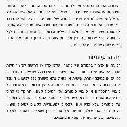
העבודה, התחום הכלכלי ואפילו תחום דיני המשפחה, תמיד ישנן הוכחות
נסיבתיות או אחרות, יש גניבה, יש פריצה, יש עקבות, יש ממצאים מהזירה,
יש צילומי מצלמות ויש עדים. במקרה של יחסי עבודה לא תקינים בדרך
כלל מדובר על שני הצדדים, מעסיק ומועסק שכל אחד מהם רואה אחרת
את אותו סיפור. אם אין הקלטות, מיילים וכדומה.. כהוכחות חותכות לכל
צד שהוא, אזי יידרש עורך דין ממש מקצועי ובעל נסיון שינהל את התיק
באופן שתוצאותיו יהיו לטובתינו.
מה הבעיותיות
הבעיתיות כאמור במקרים של פיטורין שלא כדין או דרישה לפיציי הלנת
שכר היא האם יש הוכחות. האם הפיטורין נעשו בגלל שביצועי העובד היו
לקויים או מסיבה אחרת, אישית או כזאת שלא קשורה כלל לביצועי העובד
או העובדת. לדוגמה, הריון, דעות פוליטיות, גזע, מין וכדומה.. כשמדובר על
פיצויי התפטרות או פיצויי פיטורים, אזי הטיפול קצת יותר קל כי החוק
מגדיר את אותם דברים כמו כמה פיצויי פיטורין מגיע וכדומה..אבל במקרה
של פיטורים שלא כדין וניתן להכניס לקטגוריית הקשים לטיפול פיצויי
הלנת שכר, אזי יכולתו ונסיונו של עורך הדין שעליכם בהחלט לשכור
לעצמיכם, ישפיעו מאד על תוצאות מאבקכם.