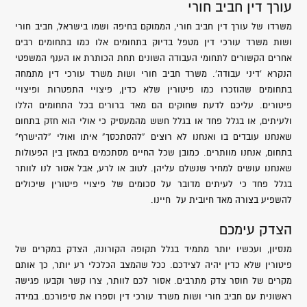
עורך דין חביב חורי
משרדו של עורך דין חביב חורי, הממוקם בחיפה ושמו בישראל, חביב חורי
ושות משרד עורכי דין מטפל בדיוק בתחומים אלו כמו בתחומים רבים
אחרים הקשורים לתחומי העבודה השונים תחת הכותרת או הענף המשפטי
הנקרא ‘דיני עבודה’. משרד חביב חורי ושות משרד עורכי דין מתמחה
בתחומים שהוזכרו כמו פיטורין שלא כדין, פיצויי התפטרות ופיצויי
פיטורים. עליכם לדעת שחוקים הם מאד ברורים בכל התחומים הללו
ולעיתים, או בגלל פחד או בגלל חשש מהמעסיק כי אולי הוא חזק בתחום
שאנחנו עובדים בו ואנחנו לא רוצים “להסתכסך” איתו ואולי “להישרף”
בתחום, אנחנו מוותרים. כמובן שכל החיים מסתכמים במאזן בין הפעולות
שאנחנו עושים למחיר שנשלם עליהן. לטוב או לרע, אבל אסור לנו לוותר
בגלל פחד כי לעיתים מדובר על סכומים של פיצויי פיטורין שיכולים
להשפיע בצורה מאד חיובית על חיינו.
הצדק עימכם
מנסיון, ועכשיו יותר מתמיד בגלל תקופה הקורונה, הצדק במקרים של
פיטורין שלא כדין יהיה לצידכם. ככל שהמצב הכלכלי רע יותר, כך אותם
מקרים של חוסר צדק מתרבים. אסור לכם לוותר, צרו קשר וקבעו פגישה
ראשונית עם חביב חורי ושות משרד עורכי דין וספרו את סיפורכם. במידה