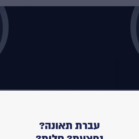
עברת תאונה?
נפצעת? חלית?