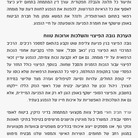
ותיעוד כל תלונה והגבלה תפקודית. עורך דין המתמחה בתחום ידע כיצד
לאסוף את כל הראיות הנדרשות, להפנות את הנפגע לחוות דעת של מומחה
רפואי בתחום האורתופדיה, ולנהל את המשא ומתן מול חברת הביטוח
באופן שישקף את חומרת הפגיעה והשפעתה על חיי הנפגע.
הערכת גובה הפיצוי והשלכות ארוכות טווח
גובה הפיצוי בגין פגיעת צליפת שוט נקבע בהתאם למספר רכיבים. הרכיב
המרכזי הוא הפיצוי בגין "כאב וסבל", אשר תלוי בקביעת אחוזי הנכות
הרפואית על ידי מומחה. גם אם לא נקבעה נכות צמיתה, הנפגע עדיין זכאי
לפיצוי עבור הנכות הזמנית והסבל שחווה. בנוסף, הפיצוי כולל החזר על
הפסדי שכר בתקופת ההחלמה, כיסוי כל ההוצאות הרפואיות שלא כוסו על
ידי קופת החולים, עלויות נסיעה לטיפולים ועזרה מצד שלישי במידת
הצורך. ניהול נכון של התביעה יבטיח שכל ראשי הנזק הללו יילקחו
בחשבון, והפיצוי הסופי ישקף באופן הוגן לא רק את הפגיעה המיידית, אלא
גם את השלכותיה האפשריות על איכות חייו של הנפגע בעתיד.
עו"ד חביב חורי
מוביל צוות מקצועי המתמחה בדיני נזיקין, ביטוח לאומי
ויחסי עבודה. המשרד בעל מוניטין והישגים מרשימים בטיפול בתיקי תאונות
ונזקי גוף. אנו מספקים ייצוג איכותי בהליכים משפטיים ובוועדות מקצועיות
במגוון רחב של תחומים. השירות האישי והמסור שלנו מבטיח מימוש