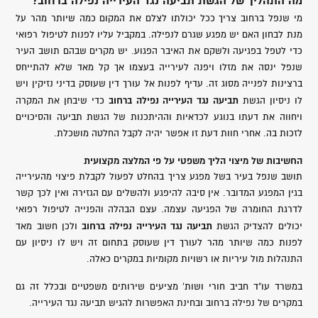
מה התהליך של הגשת תביעה נגד העירייה נפילה ברחוב?
מי שנפל ברחוב צריך ככל יכולתו לצלם את המקום כמה שיותר מהר על
מנת לבחון האם יש מפגע שגרם לנפילה. במקביל עליו לפנות לטיפול רפואי
כדי לטפל בפגיעה ולשקם את האיבר הפגוע. יש מקרים שבהם תושב העיר
שנפל ינסה את מזלו ויפנה לעירייה בעצמו אך קל מאד שלא להתייחס
ברצינות לפנייה מסוג זה. עדיף לפנות אל עורך דין שעוסק בדיני נזיקין ויש
תביעה נגד העירייה נפילה ברחוב
לו ניסיון הגשת
כדי שיבחן את המקרה
ויחווה את דעתו בנוגע לכדאיות וההיתכנות של הגשת תביעה והסיכויים
לזכות בה. אחרי חוות דעת זו אפשר יהיה לקבל החלטה מושכלת.
החשיבות של מיצוי הליך משפטי על פי המלצה מקצועית
תושב שנפל בעיר בשל מפגע צריך בהחלט לפעול לקבלת פיצוי מהעירייה
בגין המפגע המדובר. אין סיבה להיפגע ולהשלים עם הגזירה ואין לכך קשר
לדרגת החומרה של הפגיעה עצמה. עצם הבהלה והפנייה לטיפול רפואי
תביעה נגד העירייה נפילה ברחוב
יכולים להצדיק הגשת
ולכן חשוב מאד
לפנות כמה שיותר מהר לעורך דין שעוסק בתחום זה ויש לו ניסיון עם
התנהלות מול עיריות או רשויות מקומיות במקרים כאלה.
במשרד עו"ד חביב חורי ושות' מציעים שירותים משפטיים ובכלל זה גם
במקרים של נפילה ברחוב ובחינת האפשרות להגיש תביעה נגד העירייה.