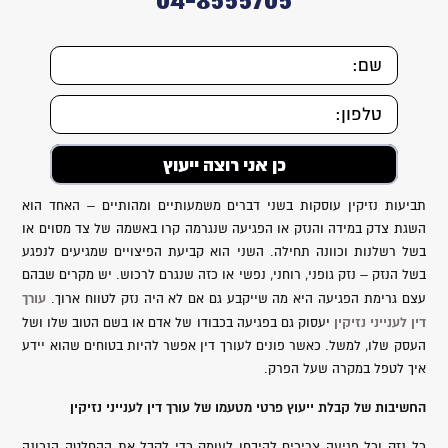
תביעות נזיקין עוסקות בשני דברים משמעותיים ומהותיים – האחד הוא
השגת צדק במידה והנזק או הפגיעה שנגרמה קרו באשמה של צד מסוים או
בשל רשלנות וכוונה תחילה. השני הוא קביעת הפיצויים שמגיעים לנפגע
בשל הנזק – נזק גופני, רוחני, נפשי או כזה שנגרם לרכוש. יש מקרים שבהם
עורך
עצם גרימת הפגיעה היא מה שייקבע גם אם לא היה נזק לטווח ארוך.
דין לענייני נזיקין
יעסוק גם בפגיעה בכבודו של אדם או בשם הטוב שלו ושל
העסק שלו, למשל. כאשר פונים לעורך דין אפשר להיות בטוחים שהוא יידע
איך לטפל במקרה שעל הפרק.
החשיבות של קבלת ייעוץ פרטי מטעמו של עורך דין לענייני נזיקין
כל נזק וכל פגיעה צריכים להיבחן לעומק כדי לקבל את ההחלטה הנכונה