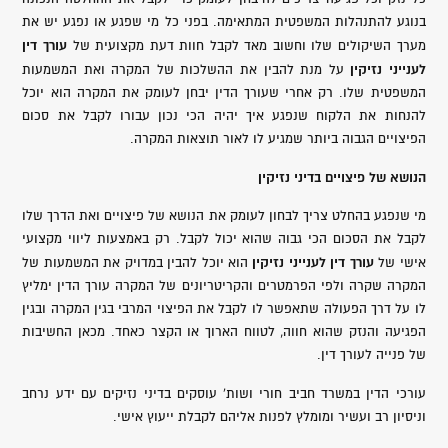
בנוגע להתנהלות המשפטית המתאימה. בפני כל מי שפגע או נפגע יש את
עורך דין
מערך השיקולים שלו וחשוב מאד לקבל חוות דעת מקצועית של
לענייני נזיקין
על מנת להבין את ההשלכות של המקרה ואת המשמעות
המשפטית שלו. רק אחרי שעורך הדין יבחן לעומק את המקרה הוא יוכל
להנחות את הלקוח שנפגע איך יהיה הכי נכון עבורו לקבל את סכום
הפיצויים הגבוה ביותר שמגיע לו לאור תוצאות המקרה.
הנושא של פיצויים בדיני נזיקין
מי שנפגע בהחלט צריך לבחון לעומק את הנושא של פיצויים ואת הדרך שלו
לקבל את הסכום הכי גבוה שהוא יכול לקבל. רק באמצעות ליווי מקצועי
עורך דין לענייני נזיקין
אישי של
הוא יוכל להבין במדויק את המשמעות של
המקרה שקרה ולפי הפרמטרים והקריטריונים של המקרה עורך הדין ימליץ
לו על דרך הפעולה שתאפשר לו לקבל את הפיצוי המרבי בגין המקרה ובגין
הפגיעה והנזק שהוא חווה, לטווח הארוך או הקצר כאחד. מכאן החשיבות
של פנייה לעורך דין.
עורכי הדין במשרד חביב חורי ושות' עוסקים בדיני נזיקים עם ידע נרחב
וניסיון רב ועשיר ומומלץ לפנות אליהם לקבלת ייעוץ אישי.